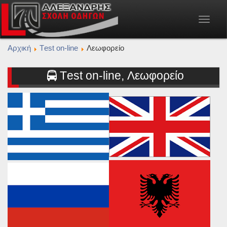
Toggle
navigat
Αρχική
Τest οn-line
Λεωφορείο
Τest οn-line, Λεωφορείο