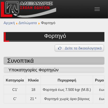
Toggle
navigat
Αρχική
Διπλώματα
Φορτηγό
Φορτηγό
Δείτε τα δικαιολογητικά
Συνοπτικά
Υποκατηγορίες Φορτηγών
Κατηγορία
Ηλικία
Περιγραφή
Ρυμουλ
C1'
18
Φορτηγά έως 7.500 kgr (Μ.Β.)
έως 7
C'
21 *
Φορτηγά χωρίς όριο βάρους
έως 7