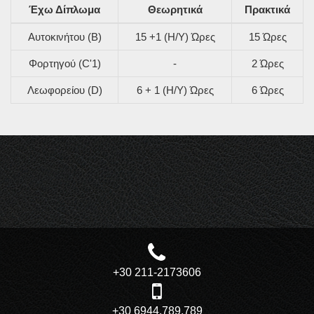
Έχω Δίπλωμα
Θεωρητικά
Πρακτικά
Αυτοκινήτου (B)
15 +1 (Η/Υ) Ώρες
15 Ώρες
Φορτηγού (C'1)
-
2 Ώρες
Λεωφορείου (D)
6 + 1 (Η/Υ) Ώρες
6 Ώρες
+30 211-2173606
+30 6944.789.789