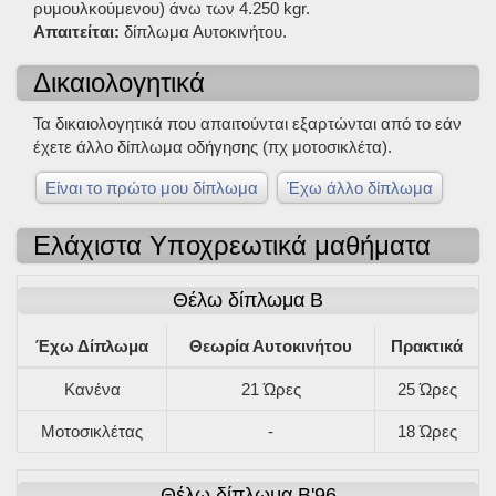
ρυμουλκούμενου) άνω των 4.250 kgr.
Απαιτείται:
δίπλωμα Αυτοκινήτου.
Δικαιολογητικά
Τα δικαιολογητικά που απαιτούνται εξαρτώνται από το εάν
έχετε άλλο δίπλωμα οδήγησης (πχ μοτοσικλέτα).
Είναι το πρώτο μου δίπλωμα
Έχω άλλο δίπλωμα
Ελάχιστα Υποχρεωτικά μαθήματα
Θέλω δίπλωμα Β
Έχω Δίπλωμα
Θεωρία Αυτοκινήτου
Πρακτικά
Κανένα
21 Ώρες
25 Ώρες
Μοτοσικλέτας
-
18 Ώρες
Θέλω δίπλωμα Β'96