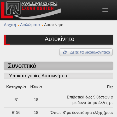
Toggle
navigat
Αρχική
Διπλώματα
Αυτοκίνητο
Αυτοκίνητο
Δείτε τα δικαιολογητικά
Συνοπτικά
Υποκατηγορίες Αυτοκινήτου
Κατηγορία
Ηλικία
Περι
Επιβατικά έως 9 θέσεων & φο
B'
18
με δυνατότητα έλξης ρυμ
B' 96
18
Όπως B' με δυνατότητα έλξης (ρυμουλ