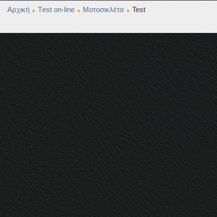
Αρχική
Τest οn-line
Μοτοσικλέτα
Test