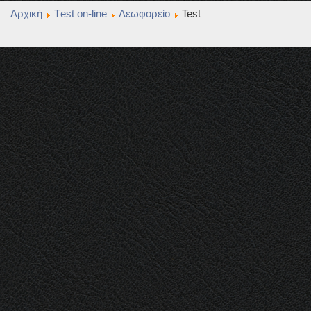
Αρχική
Τest οn-line
Λεωφορείο
Test