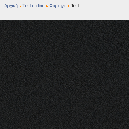
Αρχική
Τest οn-line
Φορτηγό
Test