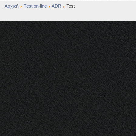
Αρχική
Τest οn-line
ADR
Test